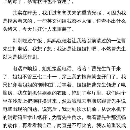
上病毒了，杀毒软件也不管用了。
其实在昨天，我用过爸爸买来的重装光驱，可因为我
是摸索着来的，一些英文词组我都不太懂，也查不出什么
头绪来，今天只好让人来重装了。
刚刚吃过午饭，妈妈就催着让我给以前请过的一位曹
先生打电话。我想了想：我还是让姐姐打吧，不然曹先生
以为是搞恶作剧。
电话声响起，姐姐接起电话。哈哈！曹先生终于来
了。姐姐不管三七二十一，穿上我的拖鞋就去开门了。我
只好穿着姐姐的拖鞋在门后等着。姐姐把曹先生领进了电
脑房。我立刻抓住姐姐的衣服，拖到了客厅里。我们两个
坐在沙发上把拖鞋换过来，然后我就去电脑房跟曹先生说
电脑出现的问题。说完后，我走到饮水机前，从饮水机下
的消毒箱里拿出纸杯，为曹先生倒水。看着曹先生那流畅
的动作，再看看我自己，简直是不可比的。我以前重装成