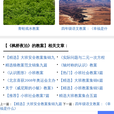
青蛙戏水教案
四年级语文教案：《幸福是什
么》
【《枫桥夜泊》的教案】相关文章：
【精选】大班安全教案集锦九
《实际问题与二元一次方程
篇
精选狼教案范文锦集九篇
组》教案
《轴对称的认识》教案
《认识图形》小班教案
【热门】小班社会教案3篇
《北京喜获2008年奥运会主办
【精选】大班教案集锦6篇
权》教案
关于《威尼斯的小艇》教案3
【精选】小班教案集锦5篇
篇
【推荐】小班社会教案7篇
精选大班教案集合五篇
【精选】大班安全教案集锦九篇
四年级语文教案：《幸
上一篇：
下一篇：
福是什么》