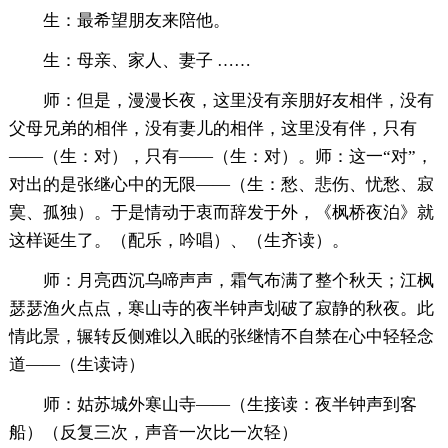
生：最希望朋友来陪他。
生：母亲、家人、妻子 ……
师：但是，漫漫长夜，这里没有亲朋好友相伴，没有
父母兄弟的相伴，没有妻儿的相伴，这里没有伴，只有
——（生：对），只有——（生：对）。师：这一“对”，
对出的是张继心中的无限——（生：愁、悲伤、忧愁、寂
寞、孤独）。于是情动于衷而辞发于外，《枫桥夜泊》就
这样诞生了。（配乐，吟唱）、（生齐读）。
师：月亮西沉乌啼声声，霜气布满了整个秋天；江枫
瑟瑟渔火点点，寒山寺的夜半钟声划破了寂静的秋夜。此
情此景，辗转反侧难以入眠的张继情不自禁在心中轻轻念
道——（生读诗）
师：姑苏城外寒山寺——（生接读：夜半钟声到客
船）（反复三次，声音一次比一次轻）